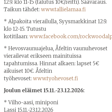
12.9. klo 11-15 (talutus 10€/reitti). Säävaraus.
Taikun tähdet:
www.tallielamaa.fi
* Alpakoita vierailulla, Syysmarkkinat 12.9.
klo 12-15. Tutustu
kotitilaan:
www.facebook.com/rockwoodalp
* Hevosvaunuajelua, Åfeltin vaunuhevoset
vierailevat erikseen mainituissa
tapahtumissa.
Hinnat alkaen: lapset 5€
aikuiset 10€. Åfeltin
työhevoset:
www.tyohevoset.fi
Joulun eläimet 15.11.-23.12.2026:
* Vilho-aasi, miniponi
Lassi
15.11.-23.12.2026