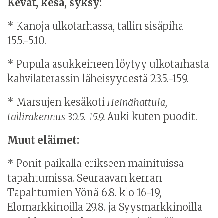
Kevät, kesä, syksy:
*
Kanoja ulkotarhassa, tallin sisäpiha
15.5.-5.10.
* Pupula asukkeineen löytyy ulkotarhasta
kahvilaterassin läheisyydestä 23.5.-15.9.
* Marsujen kesäkoti
Heinähattula,
tallirakennus 30.5.-15
.9.
Auki kuten puodit.
Muut eläimet:
* Ponit paikalla erikseen mainituissa
tapahtumissa. Seuraavan kerran
Tapahtumien Yönä 6.8. klo 16-19,
Elomarkkinoilla 29.8. ja Syysmarkkinoilla