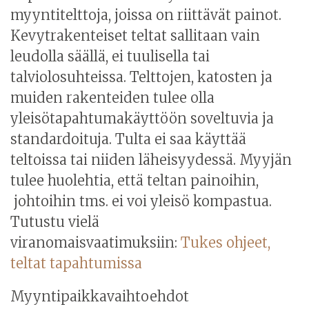
myyntitelttoja, joissa on riittävät painot.
Kevytrakenteiset teltat sallitaan vain
leudolla säällä, ei tuulisella tai
talviolosuhteissa. Telttojen
, katosten ja
muiden
rakenteiden tulee olla
yleisötapahtumakäyttöön soveltuvia ja
standardoituja.
Tulta ei saa käyttää
teltoissa tai niiden läheisyydessä. Myyjän
tulee huolehtia, että teltan painoihin,
johtoihin tms. ei voi yleisö kompastua.
Tutustu vielä
viranomaisvaatimuksiin:
Tukes ohjeet,
teltat tapahtumissa
Myyntipaikkavaihtoehdot