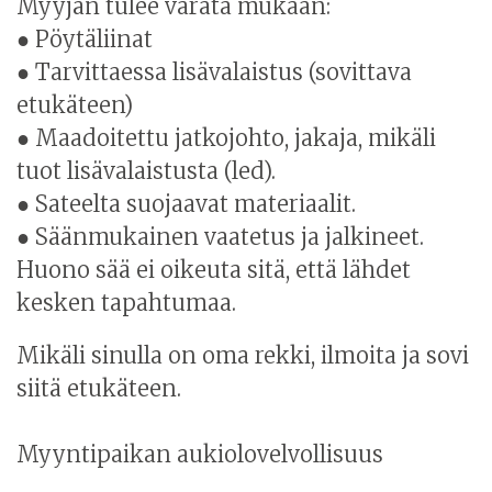
Myyjän tulee varata mukaan:
● Pöytäliinat
● Tarvittaessa lisävalaistus (sovittava
etukäteen)
● Maadoitettu jatkojohto, jakaja, mikäli
tuot lisävalaistusta (led).
● Sateelta suojaavat materiaalit.
● Säänmukainen vaatetus ja jalkineet.
Huono sää ei oikeuta sitä, että lähdet
kesken tapahtumaa.
Mikäli sinulla on oma rekki, ilmoita ja sovi
siitä etukäteen.
Myyntipaikan aukiolovelvollisuus