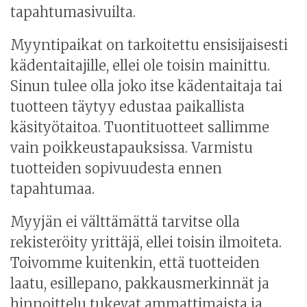
tapahtumasivuilta.
Myyntipaikat on tarkoitettu ensisijaisesti
kädentaitajille, ellei ole toisin mainittu.
Sinun tulee olla joko itse kädentaitaja tai
tuotteen täytyy edustaa paikallista
käsityötaitoa. Tuontituotteet sallimme
vain poikkeustapauksissa. Varmistu
tuotteiden sopivuudesta ennen
tapahtumaa.
Myyjän ei välttämättä tarvitse olla
rekisteröity yrittäjä, ellei toisin ilmoiteta.
Toivomme kuitenkin, että tuotteiden
laatu, esillepano, pakkausmerkinnät ja
hinnoittelu tukevat ammattimaista ja