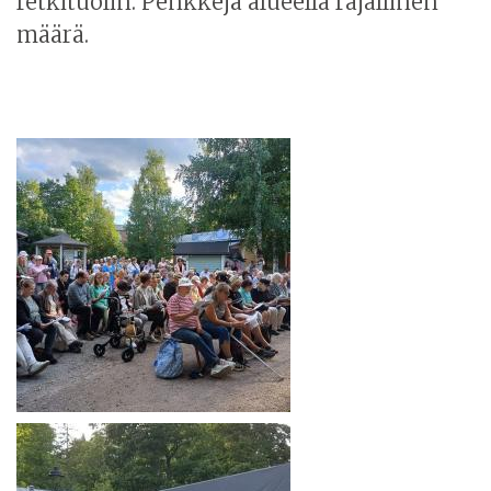
retkituolin. Penkkejä alueella rajallinen
määrä.